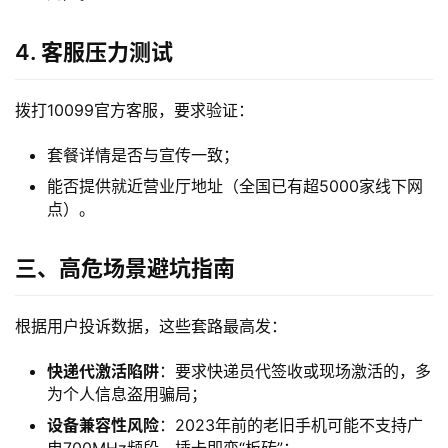
卡
4. 客服压力测试
宽
带
拨打10099官方客服，要求验证：
随
套餐详情是否与宣传一致；
身
能否提供就近营业厅地址（全国已有超5000家线下网
W
点）。
i
F
三、高危场景避坑指南
i
根据用户投诉数据，这些套路最高发：
快
讯
快递代激活陷阱
：要求快递员代签收或现场激活的，多
为个人信息盗用骗局；
更
设备兼容性风险
：2023年前的老旧手机可能不支持广
多