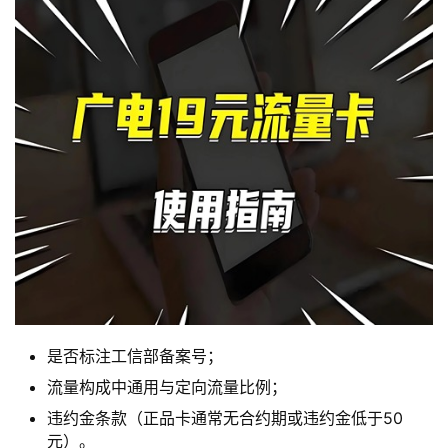
首
是否标注工信部备案号；
页
流量构成中通用与定向流量比例；
违约金条款（正品卡通常无合约期或违约金低于50
流
元）。
量