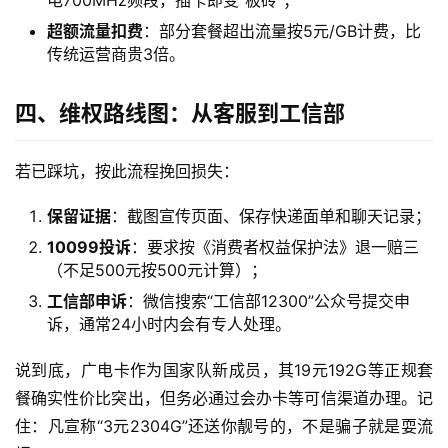
电700MHz频段，插卡即变“板砖”；
页
面
超额流量扣费
：部分套餐超出流量按5元/GB计费，比
传统运营商贵3倍。
四、维权路线图：从客服到工信部
若已踩坑，按此流程挽回损失：
保留证据
：截图宣传页面、保存快递面单和聊天记录；
10099投诉
：要求按《消费者权益保护法》退一赔三
（不足500元按500元计算）；
工信部申诉
：微信搜索“工信部12300”公众号提交申
诉，通常24小时内会有专人处理。
说到底，广电卡作为国家队新成员，其19元192G等正规套
餐确实性价比突出，但务必通过会办卡等可信渠道办理。记
住：凡宣称“3元2304G”还送你靓号的，不是骗子就是耍流