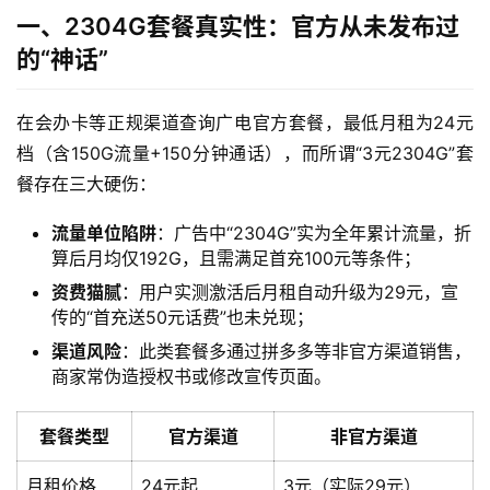
一、2304G套餐真实性：官方从未发布过
的“神话”
在会办卡等正规渠道查询广电官方套餐，最低月租为24元
档（含150G流量+150分钟通话），而所谓“3元2304G”套
餐存在三大硬伤：
流量单位陷阱
：广告中“2304G”实为全年累计流量，折
算后月均仅192G，且需满足首充100元等条件；
资费猫腻
：用户实测激活后月租自动升级为29元，宣
传的“首充送50元话费”也未兑现；
渠道风险
：此类套餐多通过拼多多等非官方渠道销售，
商家常伪造授权书或修改宣传页面。
套餐类型
官方渠道
非官方渠道
月租价格
24元起
3元（实际29元）