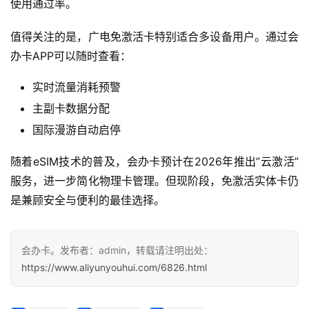
使用通过率。
带
值得关注的是，广电免激活卡特别适合多设备用户。通过会
随
办卡APP可以随时查看：
身
W
实时流量消耗预警
i
主副卡数据分配
F
i
国际漫游自动启停
随着eSIM技术的普及，会办卡预计在2026年推出”云激活”
快
服务，进一步简化物理卡管理。但现阶段，免激活实体卡仍
讯
是兼顾安全与便利的最佳选择。
更
多
会办卡。发布者：admin，转载请注明出处：
页
https://www.aliyunyouhui.com/6826.html
面