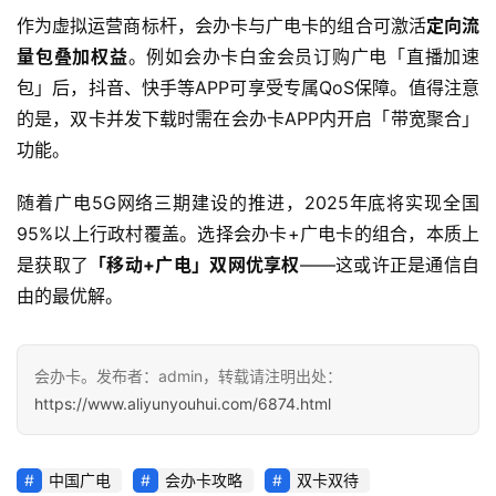
作为虚拟运营商标杆，会办卡与广电卡的组合可激活
定向流
随
量包叠加权益
。例如会办卡白金会员订购广电「直播加速
身
包」后，抖音、快手等APP可享受专属QoS保障。值得注意
W
的是，双卡并发下载时需在会办卡APP内开启「带宽聚合」
i
功能。
F
i
随着广电5G网络三期建设的推进，2025年底将实现全国
95%以上行政村覆盖。选择会办卡+广电卡的组合，本质上
快
是获取了
「移动+广电」双网优享权
——这或许正是通信自
讯
由的最优解。
更
多
会办卡。发布者：admin，转载请注明出处：
页
https://www.aliyunyouhui.com/6874.html
面
中国广电
会办卡攻略
双卡双待