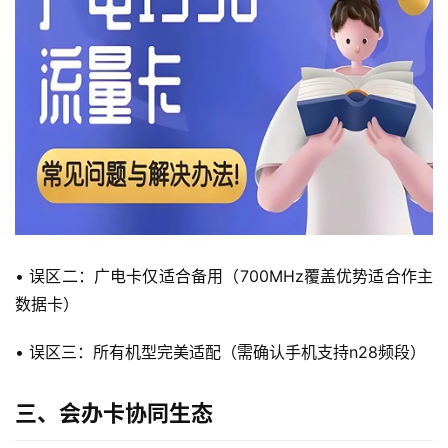
首
页
• 误区二：广电卡仅适合备用（700MHz覆盖优势适合作主
数据卡）
流
量
• 误区三：所有机型完美适配（需确认手机支持n28频段）
卡
三、会办卡协同生态
宽
带