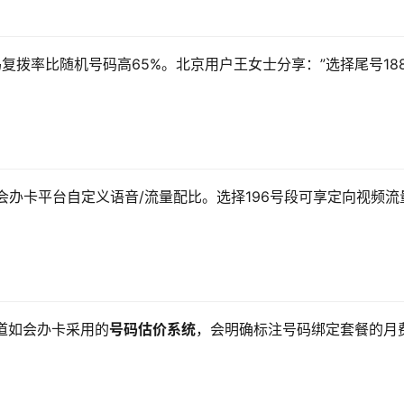
码复拨率比随机号码高65%。北京用户王女士分享：”选择尾号188
过会办卡平台自定义语音/流量配比。选择196号段可享定向视频流
渠道如会办卡采用的
号码估价系统
，会明确标注号码绑定套餐的月