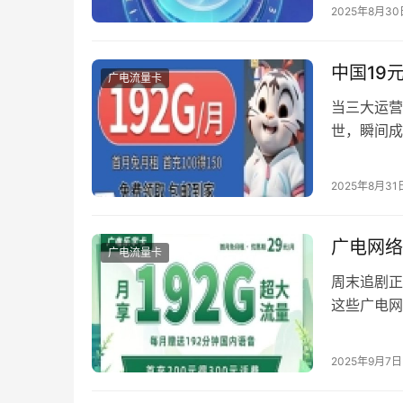
锁这张神奇
2025年8月30
片后，请先
会员…
中国19
广电流量卡
当三大运营
世，瞬间成
资费陷阱以
大关键维度
2025年8月31
最新数据显
广电网络
广电流量卡
周末追剧正
这些广电网
耕通信领域
破解网速迷
2025年9月7日
速自检流程