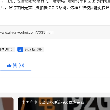
下，锁定了包含结婚纪念日的广电号码。看着订单页面上”预计明
后，记得在阳光充足处拍摄ICCID条码，这样系统校验能更快通
/www.aliyunyouhui.com/7035.html
手机靓号
运营商套餐
赞
(0)
中国广电卡惠民办理流程及优惠资费