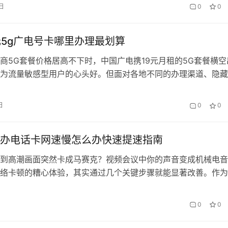
卡片的全场景应用技巧。 开卡激活全流程 收到会办卡广电卡实
日
0
0
检查包装内的三件套：带有19位ICCID号的SIM卡、服务说明书
元5g广电号卡哪里办理最划算
商5G套餐价格居高不下时，中国广电携19元月租的5G套餐横空
为流量敏感型用户的心头好。但面对各地不同的办理渠道、隐藏
及信号覆盖差异，如何真正”划算”地办到这张神卡？本文将拆解
，带你避开所有消费暗坑。 一、价格战背后的真实成本 会办卡A
日
0
0
示，全国范围内19元套餐存在三种主流版本：…
办电话卡网速慢怎么办快速提速指南
到高潮画面突然卡成马赛克？视频会议中你的声音变成机械电音
络卡顿的糟心体验，其实通过几个关键步骤就能显著改善。作为
十年的老用户，我将结合”会办卡”宽带诊断服务的实战经验，带
思。 一、基础排查：80%的卡顿源于这些细节 先完成这套3分
0
0
： 光猫指示灯 正常应为绿色常亮，红色闪烁需重…