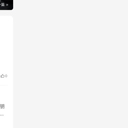
一篇
策合
位密
0
钥
传
您解