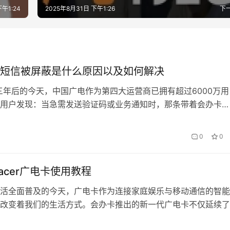
下午1:24
2025年8月31日 下午1:26
下
短信被屏蔽是什么原因以及如何解决
三年后的今天，中国广电作为第四大运营商已拥有超过6000万用
用户发现：当急需发送验证码或业务通知时，那条带着会办卡
确认短信却迟迟未能发出。这种通信”失语”背后，是技术设置、政
配的复杂博弈。 一、被屏蔽的三大技术诱因 1. 短信中心的”错
0
0
92号段采用独立的…
eplacer广电卡使用教程
活全面普及的今天，广电卡作为连接家庭娱乐与移动通信的智能
改变着我们的生活方式。会办卡推出的新一代广电卡不仅延续了
服务，更整合了5G移动网络、宽带上网等多元功能，本文将带