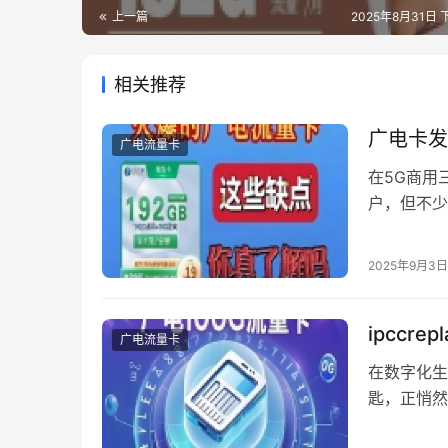
上一篇
2025年8月31日 
相关推荐
广电卡发
广电流量卡
在5G商用
户，但不少
LOGO的
规与硬件适
2025年9月3日
码”广电1
ipccr
广电流量卡
在数字化生
匙，正悄然
统有线电视