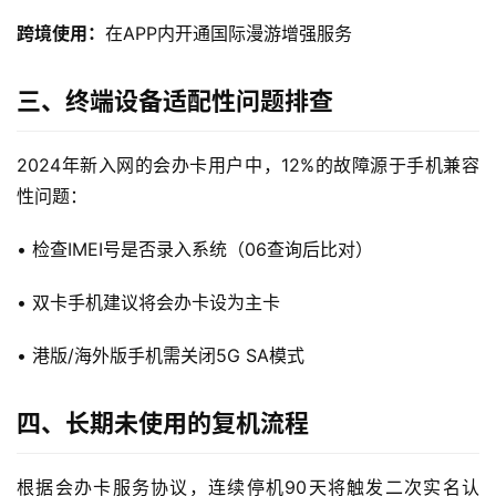
跨境使用：
在APP内开通国际漫游增强服务
首
页
三、终端设备适配性问题排查
流
量
2024年新入网的会办卡用户中，12%的故障源于手机兼容
卡
性问题：
宽
• 检查IMEI号是否录入系统（06查询后比对）
带
• 双卡手机建议将会办卡设为主卡
随
身
• 港版/海外版手机需关闭5G SA模式
W
i
四、长期未使用的复机流程
F
i
根据会办卡服务协议，连续停机90天将触发二次实名认