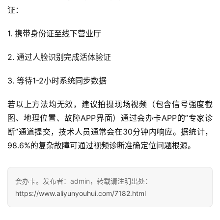
证：
快
讯
1. 携带身份证至线下营业厅
更
2. 通过人脸识别完成活体验证
多
页
3. 等待1-2小时系统同步数据
面
若以上方法均无效，建议拍摄现场视频（包含信号强度截
图、地理位置、故障APP界面）通过会办卡APP的”专家诊
断”通道提交，技术人员通常会在30分钟内响应。据统计，
98.6%的复杂故障可通过视频诊断准确定位问题根源。
会办卡。发布者：admin，转载请注明出处：
https://www.aliyunyouhui.com/7182.html