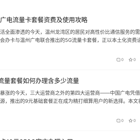
广电流量卡套餐资费及使用攻略
活全面渗透的今天，温州龙湾区的居民对高性价比通信服务的需
会办卡与温州广电联合推出的5G流量卡套餐，正以本土化资费
用方案，成为当地人的智慧之选。本文将深度解析套餐优势，并
的实用技巧。 一、套餐资费全景透视 会办卡目前主推三大梯度
0
0
盖不同人群需求： 套餐类型 月费 流量 通话 特色权益 畅享版 3
流量套餐如何办理含多少流量
暴涨的今天，三大运营商之外的第四大运营商——中国广电凭借
源，推出的9元基础套餐正在成为精打细算用户的新选择。本文
餐的流量构成、隐藏权益及通过「会办卡」渠道办理的独家优惠
顿早餐的价格解决日常上网需求。 一、套餐核心价值解析 广电
0
0
名为”惠民卡”，包含以下核心权益： 项目 基础版…