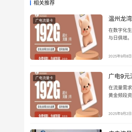
相关推荐
温州龙湾
广电流量卡
在数字化生
与日俱增。
和灵活的使
上鲜为人知
2025年9月8日
餐，精准覆
5…
广电9元
广电流量卡
在流量需求
黄金频段资
度解析该套
帮助您用一
2025年9月2日
套餐官方命