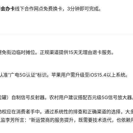
到
会办卡
线下合作网点免费换卡，3分钟即可完成。
避免街边临时摊位。正规渠道提供15天无理由退卡服务。
准“广电5G认证”标识。苹果用户需升级至iOS15.4以上系统。
拉罐）自制信号反射器。农村用户建议搭配百元级5G信号放大器
动权应在消费者手中。通过系统性的排查和正确渠道的选择，大
总监李芳所言：“新运营商的服务提升，既需要技术迭代，也依赖