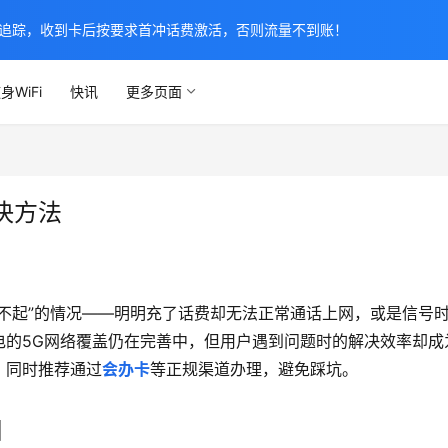
追踪，收到卡后按要求首冲话费激活，否则流量不到账！
身WiFi
快讯
更多页面
决方法
用不起”的情况——明明充了话费却无法正常通话上网，或是信号
电的5G网络覆盖仍在完善中，但用户遇到问题时的解决效率却成
，同时推荐通过
会办卡
等正规渠道办理，避免踩坑。
因