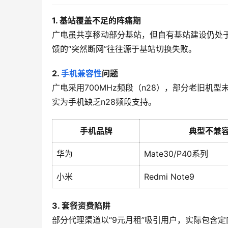
1. 基站覆盖不足的阵痛期
广电虽共享移动部分基站，但自有基站建设仍处
馈的“突然断网”往往源于基站切换失败。
2. 
手机兼容性
问题
广电采用700MHz频段（n28），部分老旧机型
实为手机缺乏n28频段支持。
手机品牌
典型不兼
华为
Mate30/P40系列
小米
Redmi Note9
3. 套餐资费陷阱
部分代理渠道以“9元月租”吸引用户，实际包含