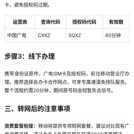
卡，避免授权码过期。
运营商
查询代码
授权码代码
有效期
中国广电
CXXZ
SQXZ
60分钟
首
步骤3：线下办理
页
携带身份证原件、广电SIM卡及授权码，前往移动营业厅办
流
量
理。推荐选择会办卡合作网点，可享专属通道免排队服务。
卡
整个流程约需20分钟，期间原号码会短暂失去信号。
宽
三、转网后的注意事项
带
资费套餐衔接：
移动将提供专项转网套餐，建议对比现有广
随