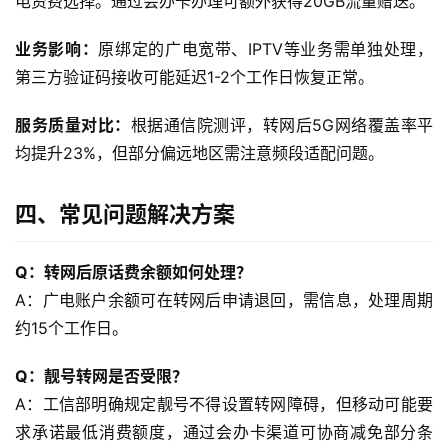
电资费选择。通过会办卡办理可额外获得20GB流量赠送。
身
W
业务影响：
原绑定的广电宽带、IPTV等业务需单独处理，
i
F
第三方验证码接收可能延迟1-2个工作日恢复正常。
i
服务质量对比：
根据通信院测评，转网后5G网络覆盖率平
均提升23%，但部分偏远地区需注意频段适配问题。
快
讯
四、常见问题解决方案
更
多
Q：转网后原话费余额如何处理？
页
A：广电账户余额可在转网后申请退回，需信息，处理周期
面
约15个工作日。
Q：靓号转网是否受限？
A：工信部明确规定靓号不得设置转网障碍，但移动可能要
求承诺最低消费额度，通过会办卡渠道可协商减免部分条