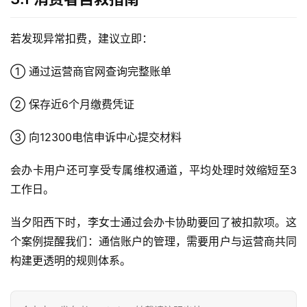
i
若发现异常扣费，建议立即：
快
讯
① 通过运营商官网查询完整账单
更
② 保存近6个月缴费凭证
多
页
③ 向12300电信申诉中心提交材料
面
会办卡用户还可享受专属维权通道，平均处理时效缩短至3
工作日。
当夕阳西下时，李女士通过会办卡协助要回了被扣款项。这
个案例提醒我们：通信账户的管理，需要用户与运营商共同
构建更透明的规则体系。