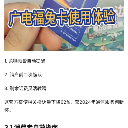
首
页
流
量
卡
1. 余额预警自动提醒
宽
2. 销户前二次确认
带
3. 剩余话费灵活转赠
随
这套方案使相关投诉量下降62%，获2024年通信服务创新
身
W
奖。
i
F
3.1 消费者自救指南