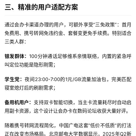
量
三、精准的用户适配方案
卡
通过会办卡渠道办理的用户，可额外享受”三免政策”：首月
宽
免费用、携号转网免违约金、套餐变更免手续费。特别适合
带
三类人群：
随
银发群体：
100分钟通话足够维系亲情联络，内置的紧急呼
身
叫定位功能是隐形刚需；
W
i
学生党：
夜间23:00-7:00的1元/GB流量加油包，完美匹配
F
寝室熄灯后的刷剧需求；
i
备用机用户：
支持双卡智能切换，当主卡流量耗尽时自动启
快
用副卡资源，这个设计让会办卡在数码论坛收获大量好评。
讯
随着携号转网流程简化，中国广电这套”低价不低质”的打法
更
正在改变市场格局。北京邮电大学数据显示，2025年Q2新