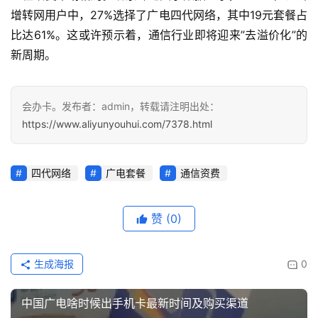
多
增转网用户中，27%选择了广电四代网络，其中19元套餐占
页
比达61%。这或许预示着，通信行业即将迎来”去溢价化”的
面
新周期。
会办卡。发布者：admin，转载请注明出处：
https://www.aliyunyouhui.com/7378.html
四代网络
广电套餐
通信资费
赞
(0)
生成海报
0
中国广电啥时候出手机卡最新时间及购买渠道