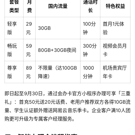
套餐
月
通话时
国内流量
特色权益
类型
费
长
轻享
29
100分
首月1元体
30GB
版
元
钟
验
畅玩
59
300分
视频会员月
80GB+30GB夜间
版
元
钟
卡
尊享
89
不限量（达100GB
1000
机场贵宾厅
版
元
降速）
分钟
年卡
即日起至9月30日，通过会办卡官方小程序办理可享「三重
礼」：首充50元送20元话费、老用户推荐双方各得10GB流
量、学生认证额外赠送网易云音乐季卡。企业客户满10人团
购更可升级为专属客户经理服务。