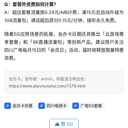
Q：套餐外资费如何计算？
更
A：超出套餐流量按0.29元/MB计费，满15元后自动升级为
多
1GB流量包；通话超出部分0.15元/分钟，接听永久免费。
页
面
随着5G应用场景的拓展，会办卡近期还将推出「云游戏尊
享套餐」和「8K直播流量包」等创新产品。建议用户关注
四川广电每月15日的「会员日」活动，届时将释放限量特惠
资费。
会办卡。发布者：admin，转载请注明出处：
https://www.aliyunyouhui.com/7379.html
会办卡优惠
四川电销卡
广电5G套餐
赞
(0)