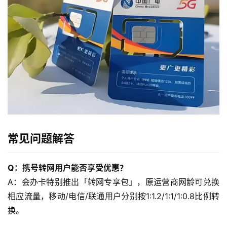
流
量
卡
宽
带
随
身
常见问题解答
W
i
F
Q：携号转网用户能否享受优惠？
i
A：会办卡特别推出「转网专享包」，原运营商网龄可兑换
相应流量，移动/电信/联通用户分别按1:1.2/1:1/1:0.8比例转
快
换。
讯