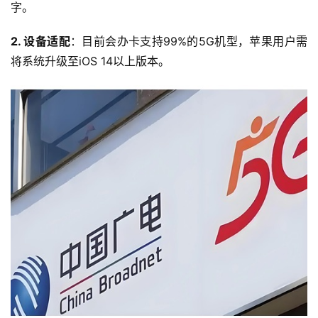
字。
2. 设备适配
：目前会办卡支持99%的5G机型，苹果用户需
将系统升级至iOS 14以上版本。
首
页
流
量
卡
宽