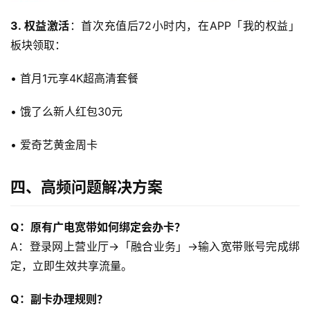
带
3. 权益激活
：首次充值后72小时内，在APP「我的权益」
随
板块领取：
身
W
• 首月1元享4K超高清套餐
i
F
• 饿了么新人红包30元
i
• 爱奇艺黄金周卡
快
讯
四、高频问题解决方案
更
Q：原有广电宽带如何绑定会办卡？
多
A：登录网上营业厅→「融合业务」→输入宽带账号完成绑
页
面
定，立即生效共享流量。
Q：副卡办理规则？