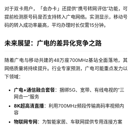
身
对于双卡用户，「会办卡」还提供”携号转网评估”功能，可
W
i
提前检测原号码是否支持转入广电网络。实测显示，移动号
F
码的转入成功率最高，平均办理时长仅需15分钟。
i
未来展望：广电的差异化竞争之路
快
讯
随着广电与移动共建的48万座700MHz基站全面落地，其
网络质量将持续提升。行业专家预测，广电可能重点发力以
更
下领域：
多
页
广电+通信融合套餐
：捆绑5G、宽带、有线电视的”三
面
网合一”服务
8K超高清直播
：利用700MHz频段传输高码率视频内
容
物联网专网
：为智能家居、车联网提供专用连接方案