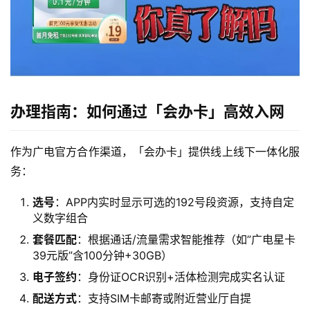
办理指南：如何通过「会办卡」高效入网
首
页
作为广电官方合作渠道，「会办卡」提供线上线下一体化服
务：
流
量
选号
：APP内实时显示可选的192号段资源，支持自定
卡
义数字组合
套餐匹配
：根据通话/流量需求智能推荐（如”广电星卡
宽
39元版”含100分钟+30GB）
带
电子签约
：身份证OCR识别+活体检测完成实名认证
配送方式
：支持SIM卡邮寄或附近营业厅自提
随