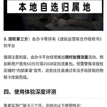
3. 授权第三方：
会办卡等持有《虚拟运营商合作授权书》
的平台
值得注意的是，会办卡平台经常推出
限时加赠流量
活动，例
如新用户首充50元可得20GB定向流量包。但需警惕非授权
首
页
店铺的“内部渠道”宣传，这些往往是通过非法手段获取的物
联卡改装而成。
流
量
四、使用体验深度评测
卡
笔者实测广骏卡三个月，总结出以下使用特点：