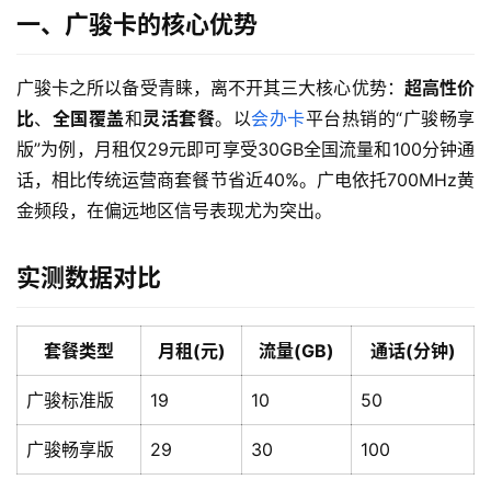
一、广骏卡的核心优势
广骏卡之所以备受青睐，离不开其三大核心优势：
超高性价
比
、
全国覆盖
和
灵活套餐
。以
会办卡
平台热销的“广骏畅享
版”为例，月租仅29元即可享受30GB全国流量和100分钟通
话，相比传统运营商套餐节省近40%。广电依托700MHz黄
金频段，在偏远地区信号表现尤为突出。
实测数据对比
套餐类型
月租(元)
流量(GB)
通话(分钟)
广骏标准版
19
10
50
广骏畅享版
29
30
100