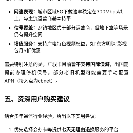
宽
带
网速表现：
城市区域5G下载速率稳定在300Mbps以
上，与主流运营商基本持平
随
信号覆盖：
乡镇地区优于部分运营商，但地下室等场景
身
仍有提升空间
W
增值服务：
支持广电特色视频权益，如“东方明珠”影视
i
包月5折优惠
F
i
需要特别注意的是，广骏卡目前
暂不支持国际漫游
，出国需
提前办理停机保号。部分老旧机型可能需要手动配置
快
APN（接入点为cbnet）。
讯
五、资深用户购买建议
更
多
页
结合多年通信行业经验，给出以下实用建议：
面
优先选择会办卡等提供
七天无理由退换
服务的平台