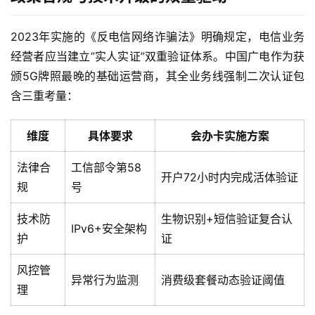
2023年实施的《反电信网络诈骗法》明确规定，电信业务
经营者应当建立”实人实证”双重验证体系。中国广电作为获
颁5G牌照最晚的基础运营商，其全业务线强制二次认证包
含三重考量：
维度
具体要求
会办卡实施方案
法律合
工信部令第58
开户72小时内完成活体验证
规
号
技术防
生物识别+短信验证复合认
IPv6+安全架构
护
证
风控管
异常行为监测
消费级套餐动态验证阈值
理