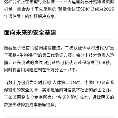
这种变革正在重塑行业标准——三大运营商已开始跟进类似
机制，而会办卡率先采用的”轻量化认证SDK”已成为2025
宽
年通信展上的标杆解决方案。
带
面向未来的安全基建
随
身
W
随着量子通信试验网建设推进，二次认证体系将迭代为”量
i
子密钥+生物特征”的第三代验证方案。会办卡技术负责人透
F
露，正在测试的声纹识别系统可使认证过程缩短至0.8秒，
i
同时将冒用风险控制在千万分之一以下。
快
当数字身份成为新时代的”人体第二DNA”，中国广电这道看
讯
似繁琐的安全关卡，实则是通向可信数字社会的必由之路。
正如某网络安全专家所言：”今天的验证成本，远比明天的
更
数据灾难修复成本低廉得多。”
多
页