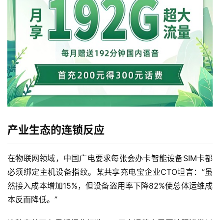
产业生态的连锁反应
首
在物联网领域，中国广电要求每张会办卡智能设备SIM卡都
页
必须绑定主机设备指纹。某共享充电宝企业CTO坦言：”虽
然接入成本增加15%，但设备盗用率下降82%使总体运维成
流
本反而降低。”
量
卡